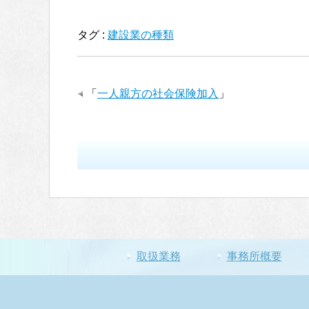
タグ :
建設業の種類
「
一人親方の社会保険加入
」
取扱業務
事務所概要