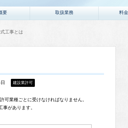
概要
取扱業務
料
一式工事とは
4日
建設業許可
許可業種ごとに受けなければなりません。
門工事があります。