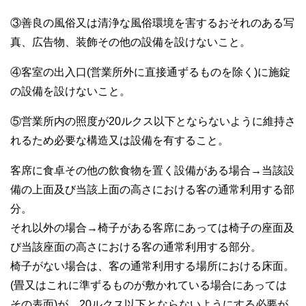
③善良の風俗又は清浄な風俗環境を害するおそれのある写
真、広告物、装飾その他の設備を設けないこと。
④客室の出入口(営業所外に直接通ずるものを除く)に施錠
の設備を設けないこと。
⑤営業所内の照度が20ルクス以下とならないように維持さ
れるため必要な構造又は設備を有すること。
客席に食卓その他の飲食物を置く設備がある場合→当該設
備の上面及び当該上面の高さにおける客の通常利用する部
分。
それ以外の場合→椅子がある客席にあっては椅子の座面及
び当該座面の高さにおける客の通常利用する部分。
椅子がない場合は、客の通常利用する場所における床面。
(畳又はこれに準ずるものが敷かれている場合にあっては
その表面)が、20ルクス以下とならないようにする必要が